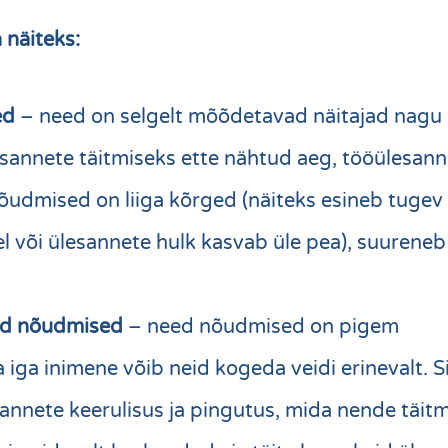
 näiteks:
ed
– need on selgelt mõõdetavad näitajad nagu
esannete täitmiseks ette nähtud aeg, tööülesann
nõudmised on liiga kõrged (näiteks esineb tugev 
el või ülesannete hulk kasvab üle pea), suureneb
sed nõudmised
– need nõudmised on pigem
a iga inimene võib neid kogeda veidi erinevalt. Si
annete keerulisus ja pingutus, mida nende täit