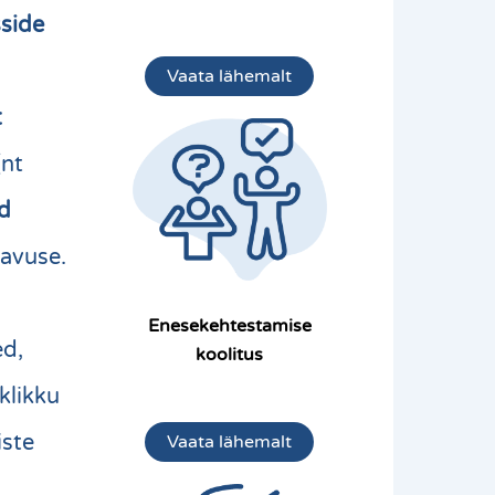
side
Vaata lähemalt
t
(nt
d
davuse
.
Enesekehtestamise
ed,
koolitus
klikku
iste
Vaata lähemalt