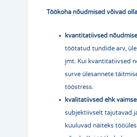
Töökoha nõudmised võivad olla
kvantitatiivsed nõudmis
töötatud tundide arv, ül
jmt. Kui kvantitatiivsed 
surve ülesannete täitmis
tööstress.
kvalitatiivsed ehk vaim
subjektiivselt tajutavad j
kuuluvad näiteks tööüles