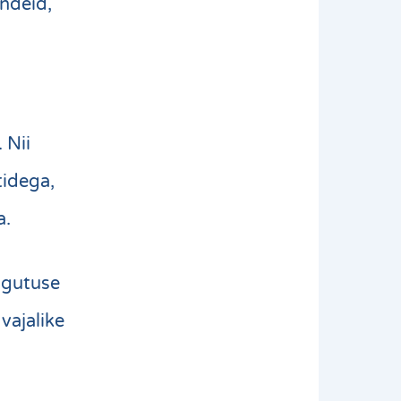
andeid,
d
 Nii
tidega,
a.
ingutuse
vajalike