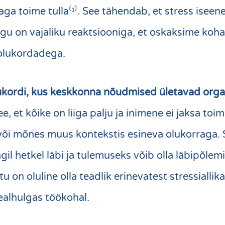
raga toime tulla
⁽¹⁾
. See tähendab, et stress iseen
egu on vajaliku reaktsiooniga, et oskaksime koh
e olukordadega.
 olukordi, kus keskkonna nõudmised ületavad org
e, et kõike on liiga palju ja inimene ei jaksa toim
 või mõnes muus kontekstis esineva olukorraga. S
il hetkel läbi ja tulemuseks võib olla
läbipõlem
tu on oluline olla teadlik erinevatest stressiallika
sealhulgas töökohal.