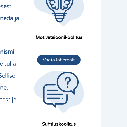
esest
aneda ja
Motivatsioonikoolitus
anismi
Vaata lähemalt
e tulla –
ellisel
ine
,
test ja
Suhtluskoolitus