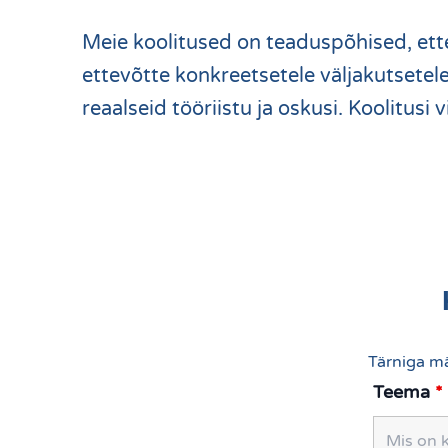
Meie koolitused on teaduspõhised, ette
ettevõtte konkreetsetele väljakutsete
reaalseid tööriistu ja oskusi. Koolitusi
Tärniga mä
Teema
*