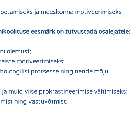
 toetamiseks ja meeskonna motiveerimiseks
ikoolituse eesmärk on tutvustada osalejatele:
oni olemust;
a teiste motiveerimiseks;
holoogilisi protsesse ning nende mõju
ja muid viise prokrastineerimise vältimiseks;
dmist ning vastuvõtmist.