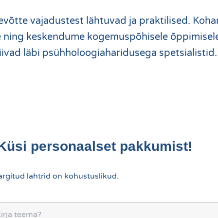
võtte vajadustest lähtuvad ja praktilised. Koh
le ning keskendume kogemuspõhisele õppimisele,
 viivad läbi psühholoogiaharidusega spetsialistid.
Küsi personaalset pakkumist!
rgitud lahtrid on kohustuslikud.