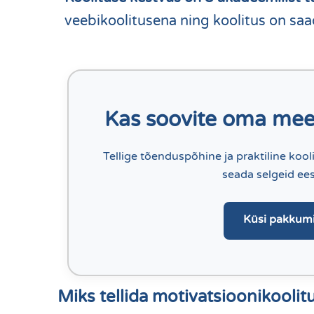
veebikoolitusena ning koolitus on saa
Kas soovite oma mee
Tellige tõenduspõhine ja praktiline kooli
seada selgeid ee
Küsi pakkumi
Miks tellida motivatsioonikoolitu