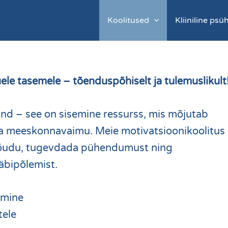
Koolitused
Kliiniline ps
le tasemele – tõenduspõhiselt ja tulemuslikult
sund – see on sisemine ressurss, mis mõjutab
 ja meeskonnavaimu. Meie motivatsioonikoolitus
t jõudu, tugevdada pühendumust ning
äbipõlemist.
emine
tele