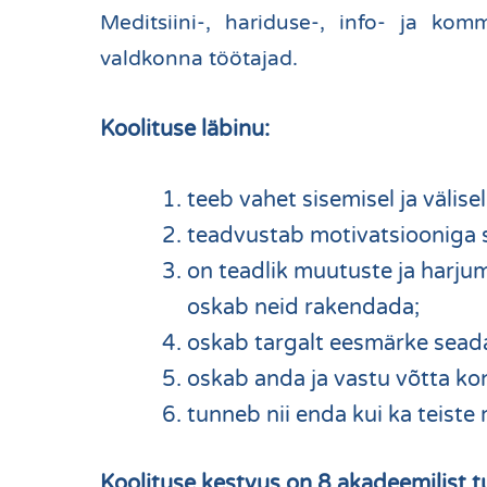
Meditsiini-, hariduse-, info- ja kom
valdkonna töötajad.
Koolituse läbinu:
teeb vahet sisemisel ja välise
teadvustab motivatsiooniga s
on teadlik muutuste ja harj
oskab neid rakendada;
oskab targalt eesmärke sead
oskab anda ja vastu võtta kon
tunneb nii enda kui ka teiste
Koolituse kestvus on 8 akadeemilist t