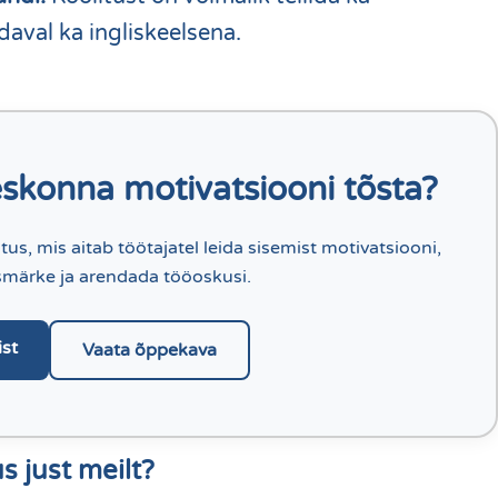
daval ka ingliskeelsena.
skonna motivatsiooni tõsta?
tus, mis aitab töötajatel leida sisemist motivatsiooni,
smärke ja arendada tööoskusi.
st
Vaata õppekava
s just meilt?