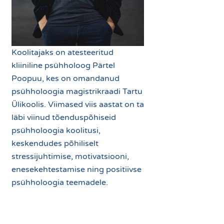
Koolitajaks on atesteeritud
kliiniline psühholoog Pärtel
Poopuu, kes on omandanud
psühholoogia magistrikraadi Tartu
Ülikoolis. Viimased viis aastat on ta
läbi viinud tõenduspõhiseid
psühholoogia koolitusi,
keskendudes põhiliselt
stressijuhtimise, motivatsiooni,
enesekehtestamise ning positiivse
psühholoogia teemadele.