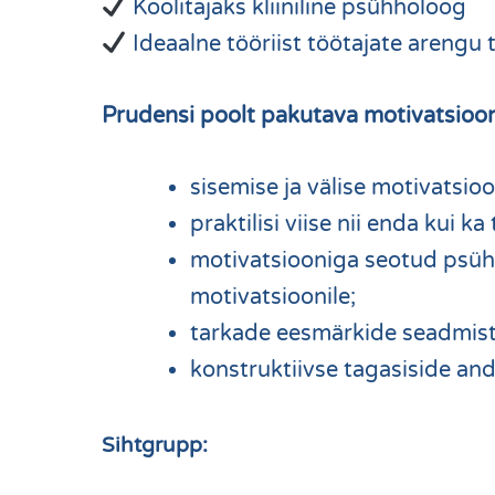
Koolitajaks kliiniline psühholoog
Ideaalne tööriist töötajate arengu
Prudensi poolt pakutava motivatsioon
sisemise ja välise motivatsio
praktilisi viise nii enda kui k
motivatsiooniga seotud psüh
motivatsioonile;
tarkade eesmärkide seadmist 
konstruktiivse tagasiside an
Sihtgrupp: