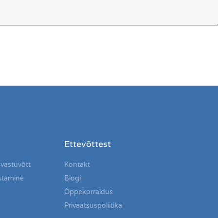
Ettevõttest
 vastuvõtt
Kontakt
stamine
Blogi
Õppekorraldus
Privaatsuspoliitika