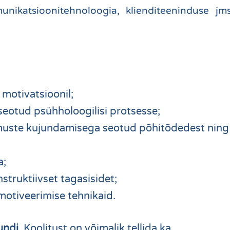
munikatsioonitehnoloogia, klienditeeninduse jm
l motivatsioonil;
eotud psühholoogilisi protsesse;
umuste kujundamisega seotud põhitõdedest ning
a;
struktiivset tagasisidet;
 motiveerimise tehnikaid.
undi.
Koolitust on võimalik tellida ka