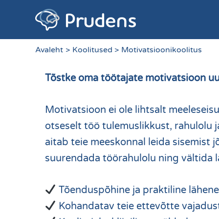
Skip
to
content
Avaleht
Koolitused
Motivatsioonikoolitus
Tõstke oma töötajate motivatsioon uue
Motivatsioon ei ole lihtsalt meelesei
otseselt töö tulemuslikkust, rahulolu
aitab teie meeskonnal leida sisemis
suurendada töörahulolu ning vältida l
Tõenduspõhine ja praktiline lähen
Kohandatav teie ettevõtte vajadus