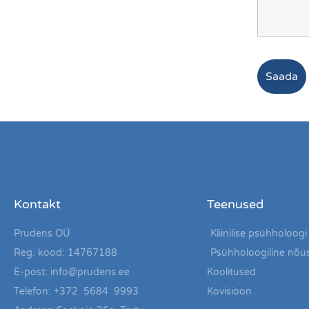
Kontakt
Teenused
Prudens OÜ
Kliinilise psühholoogi
Reg. kood: 14767188
Psühholoogiline nõu
E-post: info@prudens.ee
Koolitused
Telefon: +372 5684 9993
Kovisioon