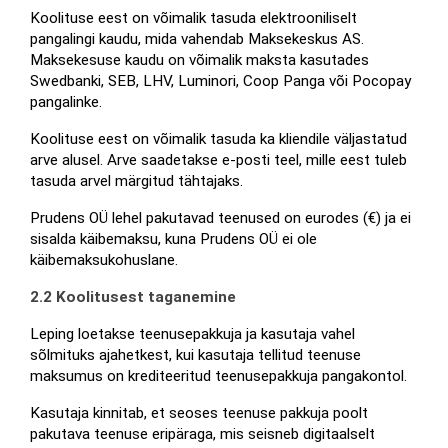
Koolituse eest on võimalik tasuda elektrooniliselt 
pangalingi kaudu, mida vahendab Maksekeskus AS. 
Maksekesuse kaudu on võimalik maksta kasutades 
Swedbanki, SEB, LHV, Luminori, Coop Panga või Pocopay 
pangalinke.
Koolituse eest on võimalik tasuda ka kliendile väljastatud 
arve alusel. Arve saadetakse e-posti teel, mille eest tuleb 
tasuda arvel märgitud tähtajaks.
Prudens OÜ lehel pakutavad teenused on eurodes (€) ja ei 
sisalda käibemaksu, kuna Prudens OÜ ei ole 
käibemaksukohuslane.
2.2 Koolitusest taganemine
Leping loetakse teenusepakkuja ja kasutaja vahel 
sõlmituks ajahetkest, kui kasutaja tellitud teenuse 
maksumus on krediteeritud teenusepakkuja pangakontol.
Kasutaja kinnitab, et seoses teenuse pakkuja poolt 
pakutava teenuse eripäraga, mis seisneb digitaalselt 