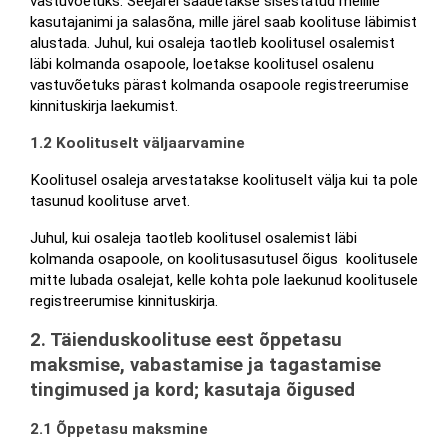
vastuvõetuks. Seejärel saadetakse sisestatud meilile 
kasutajanimi ja salasõna, mille järel saab koolituse läbimist 
alustada. Juhul, kui osaleja taotleb koolitusel osalemist 
läbi kolmanda osapoole, loetakse koolitusel osalenu 
vastuvõetuks pärast kolmanda osapoole registreerumise 
kinnituskirja laekumist.
1.2 Koolituselt väljaarvamine
Koolitusel osaleja arvestatakse koolituselt välja kui ta pole 
tasunud koolituse arvet.
Juhul, kui osaleja taotleb koolitusel osalemist läbi 
kolmanda osapoole, on koolitusasutusel õigus  koolitusele 
mitte lubada osalejat, kelle kohta pole laekunud koolitusele 
registreerumise kinnituskirja.
2. Täienduskoolituse eest õppetasu 
maksmise, vabastamise ja tagastamise 
tingimused ja kord; kasutaja õigused
2.1 Õppetasu maksmine