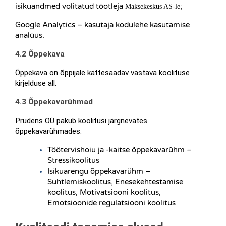
isikuandmed volitatud töötleja 
; 
Maksekeskus AS-le
Google Analytics – kasutaja kodulehe kasutamise 
analüüs.
4.2 Õppekava
Õppekava on õppijale kättesaadav vastava koolituse 
kirjelduse all.
4.3 Õppekavarühmad
Prudens OÜ pakub koolitusi järgnevates 
õppekavarühmades:
Töötervishoiu ja -kaitse õppekavarühm – 
Stressikoolitus
Isikuarengu õppekavarühm –  
Suhtlemiskoolitus, Enesekehtestamise 
koolitus, Motivatsiooni koolitus, 
Emotsioonide regulatsiooni koolitus