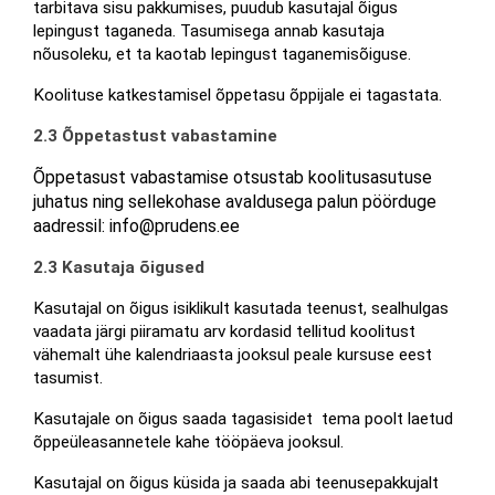
tarbitava sisu pakkumises, puudub kasutajal õigus 
lepingust taganeda. Tasumisega annab kasutaja 
nõusoleku, et ta kaotab lepingust taganemisõiguse.
Koolituse katkestamisel õppetasu õppijale ei tagastata.
2.3 Õppetastust vabastamine
Õppetasust vabastamise otsustab koolitusasutuse 
juhatus ning sellekohase avaldusega palun pöörduge 
aadressil: info@prudens.ee
2.3 Kasutaja õigused
Kasutajal on õigus isiklikult kasutada teenust, sealhulgas 
vaadata järgi piiramatu arv kordasid tellitud koolitust 
vähemalt ühe kalendriaasta jooksul peale kursuse eest 
tasumist.
Kasutajale on õigus saada tagasisidet  tema poolt laetud 
õppeüleasannetele kahe tööpäeva jooksul.
Kasutajal on õigus küsida ja saada abi teenusepakkujalt 