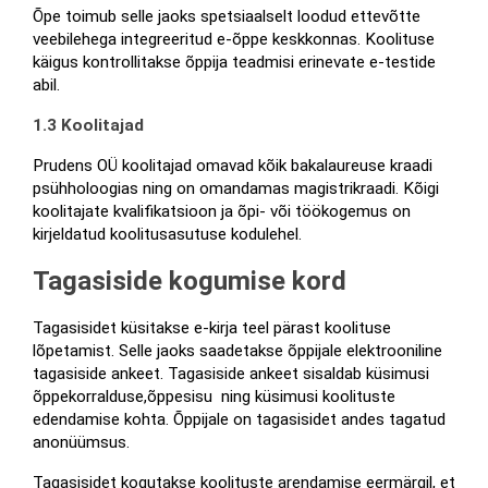
Õpe toimub selle jaoks spetsiaalselt loodud ettevõtte 
veebilehega integreeritud e-õppe keskkonnas. Koolituse 
käigus kontrollitakse õppija teadmisi erinevate e-testide 
abil.
1.3 Koolitajad
Prudens OÜ koolitajad omavad kõik bakalaureuse kraadi 
psühholoogias ning on omandamas magistrikraadi. Kõigi 
koolitajate kvalifikatsioon ja õpi- või töökogemus on 
kirjeldatud koolitusasutuse kodulehel.
Tagasiside kogumise kord
Tagasisidet küsitakse e-kirja teel pärast koolituse 
lõpetamist. Selle jaoks saadetakse õppijale elektrooniline 
tagasiside ankeet. Tagasiside ankeet sisaldab küsimusi 
õppekorralduse,õppesisu  ning küsimusi koolituste 
edendamise kohta. Õppijale on tagasisidet andes tagatud 
anonüümsus.
Tagasisidet kogutakse koolituste arendamise eermärgil, et 