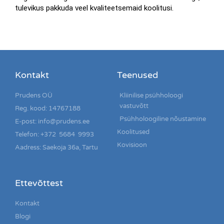
tulevikus pakkuda veel kvaliteetsemaid koolitusi.
Kontakt
Teenused
Prudens OÜ
Kliinilise psühholoogi
vastuvõtt
Reg. kood: 14767188
Psühholoogiline nõustamine
E-post: info@prudens.ee
Koolitused
Telefon: +372 5684 9993
Kovisioon
Aadress: Saekoja 36a, Tartu
Ettevõttest
Kontakt
Blogi