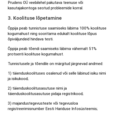
Prudens OÜ veebilehel pakutava teenuse või 
kasutajakontoga seotud probleemide korral.
3. Koolituse lõpetamine
Õppija peab tunnistuse saamiseks läbima 100% koolituse 
kogumahust ning sooritama edukalt koolituse lõpus 
õpiväljundeid hindava testi. 
Õppija peab tõendi saamiseks läbima vähemalt 51% 
protsenti koolituse kogumahust.
Tunnistusele ja tõendile on märgitud järgnevad andmed:
1) täienduskoolituses osalenud või selle läbinud isiku nimi 
ja isikukood;
2) täienduskoolitusasutuse nimi ja 
täienduskoolitusasutuse pidaja registrikood;
3) majandustegevusteate või tegevusloa 
registreerimisnumber Eesti Hariduse Infosüsteemis;