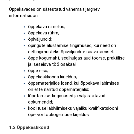
Õppekavades on sätestatud vähemalt järgnev 
informatsioon:
õppekava nimetus;
õppekava rühm;
õpiväljundid;
õpingute alustamise tingimused, kui need on 
eeltingimusteks õpiväljundite saavutamisel;
õppe kogumaht, sealhulgas auditoorse, praktilise 
ja iseseisva töö osakaal;
õppe sisu;
õppekeskkonna kirjeldus;
õppematerjalide loend, kui õppekava läbimises 
on ette nähtud õppematerjalid;
lõpetamise tingimused ja väljastatavad 
dokumendid;
koolituse läbiviimiseks vajaliku kvalifikatsiooni 
õpi- või töökogemuse kirjeldus.
1.2 Õppekeskkond