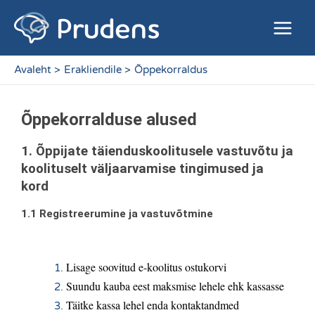
Skip
Main
to
Menu
content
Avaleht
Erakliendile
Õppekorraldus
Õppekorralduse alused
1. Õppijate täienduskoolitusele vastuvõtu ja 
koolituselt väljaarvamise tingimused ja 
kord
1.1 Registreerumine ja vastuvõtmine
Lisage soovitud e-koolitus ostukorvi
Suundu kauba eest maksmise lehele ehk kassasse
Täitke kassa lehel enda kontaktandmed