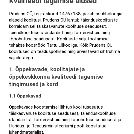
Kvaliteedi tagamise alused
Prudens OÜ, registrikood 14767188, pakub psühholoogia-
alaseid koolitusi. Prudens OÜ lähtub täienduskoolituste 
korraldamisel täiskasvanute koolituse seadusest, 
täiendkoolituse standardist ning töötervishoiu ning 
tööohutuse seadusest. Koolituste väljatöötamisel 
tehakse koostööd Tartu Ülikooliga. Kõik Prudens OÜ 
koolitused on teaduspõhised ning arvestavad sihtrühma 
vajadustega.
1. Õppekavade, koolitajate ja 
õppekeskkonna kvaliteedi tagamise 
tingimused ja kord
1.1 Õppekavad
Õppekavade koostamisel lähtub koolitusasutus 
täiskasvanute koolituse seadusest, täienduskoolituse 
standardist, töötervishoiu ning tööohutuse seadusest ja 
Haridus- ja Teadusministeeriumi poolt koostatud 
juhendmaterjalist.