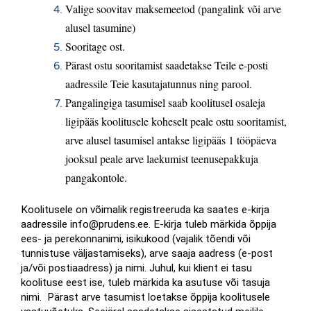
Valige soovitav maksemeetod (pangalink või arve 
alusel tasumine)
Sooritage ost.
Pärast ostu sooritamist saadetakse Teile e-posti 
aadressile Teie kasutajatunnus ning parool. 
Pangalingiga tasumisel saab koolitusel osaleja 
ligipääs koolitusele koheselt peale ostu sooritamist, 
arve alusel tasumisel antakse ligipääs 1 tööpäeva 
jooksul peale arve laekumist teenusepakkuja 
pangakontole.
Koolitusele on võimalik registreeruda ka saates e-kirja 
aadressile info@prudens.ee. E-kirja tuleb märkida õppija 
ees- ja perekonnanimi, isikukood (vajalik tõendi või 
tunnistuse väljastamiseks), arve saaja aadress (e-post 
ja/või postiaadress) ja nimi. Juhul, kui klient ei tasu 
koolituse eest ise, tuleb märkida ka asutuse või tasuja 
nimi.  Pärast arve tasumist loetakse õppija koolitusele 