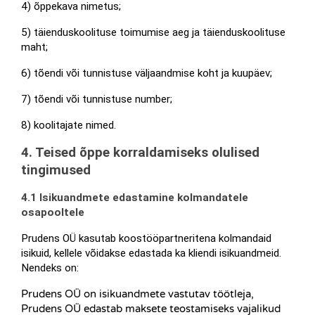
4) õppekava nimetus;
5) täienduskoolituse toimumise aeg ja täienduskoolituse 
maht;
6) tõendi või tunnistuse väljaandmise koht ja kuupäev;
7) tõendi või tunnistuse number;
8) koolitajate nimed.
4. Teised õppe korraldamiseks olulised 
tingimused
4.1 Isikuandmete edastamine kolmandatele 
osapooltele
Prudens OÜ kasutab koostööpartneritena kolmandaid 
isikuid, kellele võidakse edastada ka kliendi isikuandmeid.  
Nendeks on:
Prudens OÜ on isikuandmete vastutav töötleja, 
Prudens OÜ edastab maksete teostamiseks vajalikud 