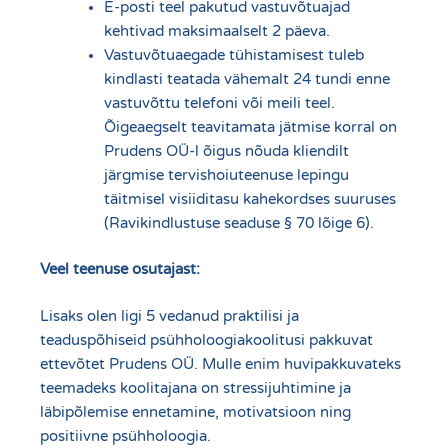
E-posti teel pakutud vastuvõtuajad
kehtivad maksimaalselt 2 päeva.
Vastuvõtuaegade tühistamisest tuleb
kindlasti teatada vähemalt 24 tundi enne
vastuvõttu telefoni või meili teel.
Õigeaegselt teavitamata jätmise korral on
Prudens OÜ-l õigus nõuda kliendilt
järgmise tervishoiuteenuse lepingu
täitmisel visiiditasu kahekordses suuruses
(Ravikindlustuse seaduse § 70 lõige 6).
Veel teenuse osutajast:
Lisaks olen ligi 5 vedanud praktilisi ja
teaduspõhiseid psühholoogiakoolitusi pakkuvat
ettevõtet Prudens OÜ. Mulle enim huvipakkuvateks
teemadeks koolitajana on stressijuhtimine ja
läbipõlemise ennetamine, motivatsioon ning
positiivne psühholoogia.