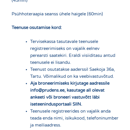
(45min)
Psühhoteraapia seanss ühele haigele (60min)
Teenuse osutamise kord:
Tervisekassa tasutavale teenusele
registreerimiseks on vajalik eelnev
perearsti saatekiri. Eraldi visiiditasu antud
teenusele ei lisandu.
Teenust osutatakse aaderssil Saekoja 36a,
Tartu. Võimalikud on ka veebivastuvõtud.
Aja broneerimiseks kirjutage aadressile
info@prudens.ee, kasutage all olevat
ankeeti või broneeri vastuvõtt läbi
iseteenindusportaali
SIIN
.
Teenusele registreerides on vajalik anda
teada enda nimi, isikukood, telefoninumber
ja meiliaadress.