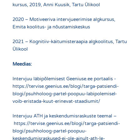
kursus, 2019, Anni Kuusik, Tartu Ülikool
2020 – Motiveeriva intervjueerimise algkursus,
Emita koolitus- ja nõustamiskeskus
2021 – Kognitiiv-käitumisteraapia algkoolitus, Tartu
Ülikool
Meedias:
Intervjuu läbipõlemisest Geeniuse.ee portaalis -
https://tervise.geenius.ee/blogi/targa-patsiendi-
blogi/psuhholoog-partel-poopuu-labipolemisel-
voib-eristada-kuut-erinevat-staadiumit/
Intervjuu ATH ja keskendumisraskuste teemal –
https://tervise.geenius.ee/blogi/targa-patsiendi-
blogi/psuhholoog-partel-poopuu-
keskendumisraskused-ei-ole-ainult-ath-le-