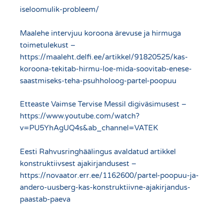
iseloomulik-probleem/
Maalehe intervjuu koroona ärevuse ja hirmuga
toimetulekust –
https://maaleht.delfi.ee/artikkel/91820525/kas-
koroona-tekitab-hirmu-loe-mida-soovitab-enese-
saastmiseks-teha-psuhholoog-partel-poopuu
Etteaste Vaimse Tervise Messil digiväsimusest –
https://www.youtube.com/watch?
v=PU5YhAgUQ4s&ab_channel=VATEK
Eesti Rahvusringhäälingus avaldatud artikkel
konstruktiivsest ajakirjandusest –
https://novaator.err.ee/1162600/partel-poopuu-ja-
andero-uusberg-kas-konstruktiivne-ajakirjandus-
paastab-paeva