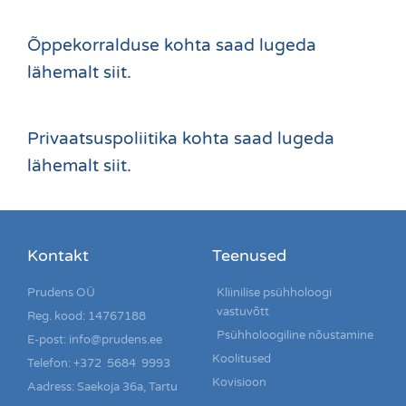
Õppekorralduse kohta saad lugeda
lähemalt
siit
.
Privaatsuspoliitika kohta saad lugeda
lähemalt
siit
.
Kontakt
Teenused
Prudens OÜ
Kliinilise psühholoogi
vastuvõtt
Reg. kood: 14767188
Psühholoogiline nõustamine
E-post: info@prudens.ee
Koolitused
Telefon: +372 5684 9993
Kovisioon
Aadress: Saekoja 36a, Tartu