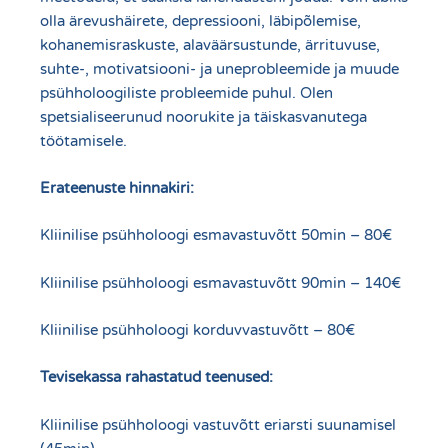
olla ärevushäirete, depressiooni, läbipõlemise,
kohanemisraskuste, alaväärsustunde, ärrituvuse,
suhte-, motivatsiooni- ja uneprobleemide ja muude
psühholoogiliste probleemide puhul. Olen
spetsialiseerunud noorukite ja täiskasvanutega
töötamisele.
Erateenuste hinnakiri:
Kliinilise psühholoogi esmavastuvõtt 50min – 80€
Kliinilise psühholoogi esmavastuvõtt 90min – 140€
Kliinilise psühholoogi korduvvastuvõtt – 80€
Tevisekassa rahastatud teenused:
Kliinilise psühholoogi vastuvõtt eriarsti suunamisel