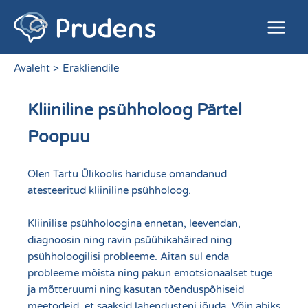
Skip
Main
to
Menu
content
Avaleht
Erakliendile
Kliiniline psühholoog Pärtel
Poopuu
Olen Tartu Ülikoolis hariduse omandanud
atesteeritud kliiniline psühholoog.
Kliinilise psühholoogina ennetan, leevendan,
diagnoosin ning ravin psüühikahäired ning
psühholoogilisi probleeme. Aitan sul enda
probleeme mõista ning pakun emotsionaalset tuge
ja mõtteruumi ning kasutan tõenduspõhiseid
meetodeid, et saaksid lahendusteni jõuda. Võin abiks