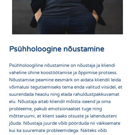
Psühholoogine nõustamine
Psühholoogiline nõustamine on nõustaja ja kliendi
vaheline ühine koostöötamise ja õppimise protsess.
Nõustamise peamine eesmärk on aidata kliendil leida
võimalusi tegutsemiseks tema enda valitud viisidel, et
suurendada heaolu ning elada rahuldustpakkuvamat
elu. Nõustaja aitab kliendil mõista iseend ja oma
probleeme, pakub emotsionaalset tuge ning
mõtteruumi, et klient saaks otsuste ja lahendusteni
jõuda. Nõustaja juurde võib pöörduda nii väiksemate
kui ka suuremate probleemidega. Näiteks võib