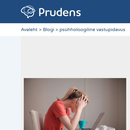
Skip
to
content
Avaleht
Blogi
psühholoogiline vastupidavus