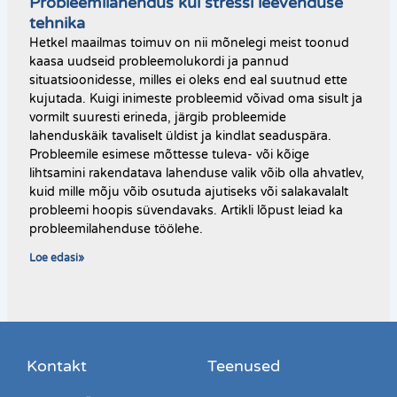
Probleemilahendus kui stressi leevenduse
tehnika
Hetkel maailmas toimuv on nii mõnelegi meist toonud
kaasa uudseid probleemolukordi ja pannud
situatsioonidesse, milles ei oleks end eal suutnud ette
kujutada. Kuigi inimeste probleemid võivad oma sisult ja
vormilt suuresti erineda, järgib probleemide
lahenduskäik tavaliselt üldist ja kindlat seaduspära.
Probleemile esimese mõttesse tuleva- või kõige
lihtsamini rakendatava lahenduse valik võib olla ahvatlev,
kuid mille mõju võib osutuda ajutiseks või salakavalalt
probleemi hoopis süvendavaks. Artikli lõpust leiad ka
probleemilahenduse töölehe.
Loe edasi»
Kontakt
Teenused