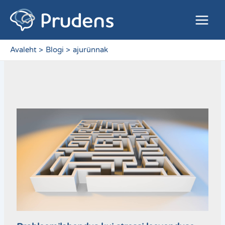
Skip
Main
to
Menu
content
Avaleht
Blogi
ajurünnak