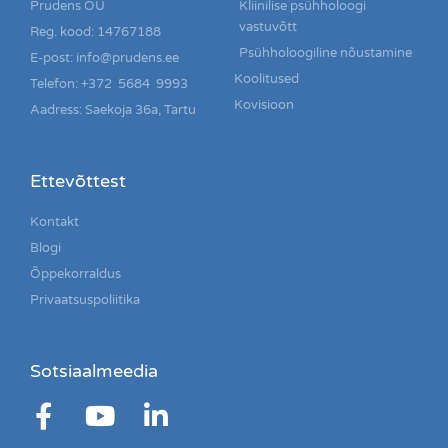
Prudens OÜ
Kliinilise psühholoogi
vastuvõtt
Reg. kood: 14767188
Psühholoogiline nõustamine
E-post: info@prudens.ee
Koolitused
Telefon: +372 5684 9993
Kovisioon
Aadress: Saekoja 36a, Tartu
Ettevõttest
Kontakt
Blogi
Õppekorraldus
Privaatsuspoliitika
Sotsiaalmeedia
F
Y
L
a
o
i