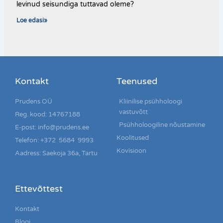
levinud seisundiga tuttavad oleme?
Loe edasi»
Kontakt
Teenused
Prudens OÜ
Kliinilise psühholoogi
vastuvõtt
Reg. kood: 14767188
Psühholoogiline nõustamine
E-post: info@prudens.ee
Koolitused
Telefon: +372 5684 9993
Kovisioon
Aadress: Saekoja 36a, Tartu
Ettevõttest
Kontakt
Blogi