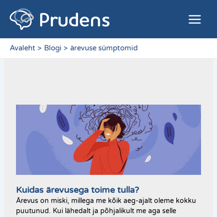
Skip
Main
to
Menu
content
Avaleht
Blogi
ärevuse sümptomid
Kuidas ärevusega toime tulla?
Ärevus on miski, millega me kõik aeg-ajalt oleme kokku
puutunud. Kui lähedalt ja põhjalikult me aga selle